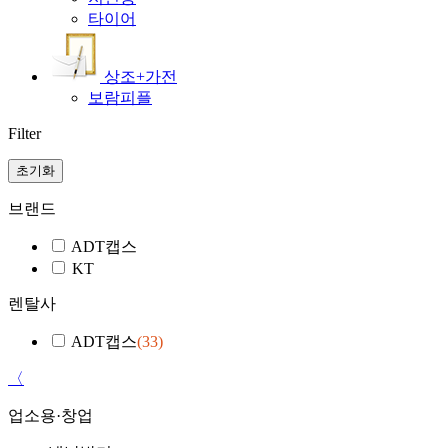
타이어
상조+가전
보람피플
Filter
초기화
브랜드
ADT캡스
KT
렌탈사
ADT캡스
(33)
〈
업소용·창업