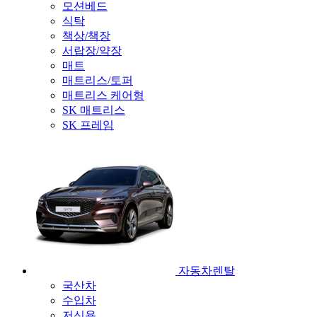
모션베드
식탁
책상/책장
서랍장/약장
매트
매트리스/토퍼
매트리스 케어형
SK 매트리스
SK 프레임
자동차렌탈
국산차
수입차
저신용