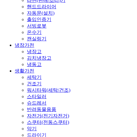
라면(판매/조리)기
핸드드라이어
자동문(설치)
출입인증기
서빙로봇
온수기
캔실링기
냉장가전
냉장고
김치냉장고
냉동고
생활가전
세탁기
건조기
워시타워(세탁/건조)
스타일러
슈드레서
반려동물용품
자전거(전기자전거)
스쿠터(전동스쿠터)
악기
드라이기