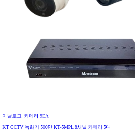
아날로그_카메라 5EA
KT CCTV 녹화기 500만 KT-5MPL 8채널 카메라 5대