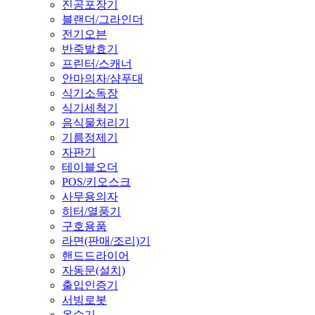
진공포장기
블랜더/그라인더
전기오븐
반죽발효기
프린터/스캐너
안마의자/샴푸대
식기소독장
식기세척기
음식물처리기
기름정제기
자판기
테이블오더
POS/키오스크
사무용의자
히터/열풍기
구호용품
라면(판매/조리)기
핸드드라이어
자동문(설치)
출입인증기
서빙로봇
온수기