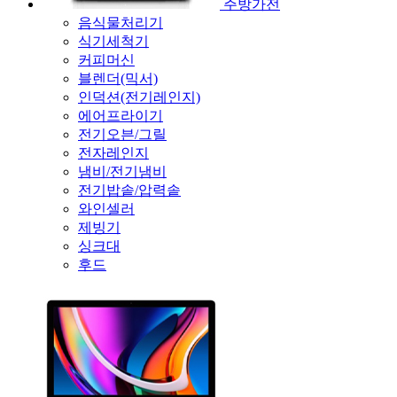
주방가전
음식물처리기
식기세척기
커피머신
블렌더(믹서)
인덕션(전기레인지)
에어프라이기
전기오븐/그릴
전자레인지
냄비/전기냄비
전기밥솥/압력솥
와인셀러
제빙기
싱크대
후드