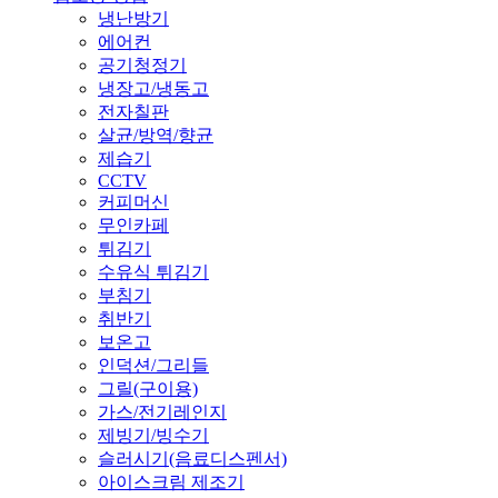
냉난방기
에어컨
공기청정기
냉장고/냉동고
전자칠판
살균/방역/향균
제습기
CCTV
커피머신
무인카페
튀김기
수유식 튀김기
부침기
취반기
보온고
인덕션/그리들
그릴(구이용)
가스/전기레인지
제빙기/빙수기
슬러시기(음료디스펜서)
아이스크림 제조기