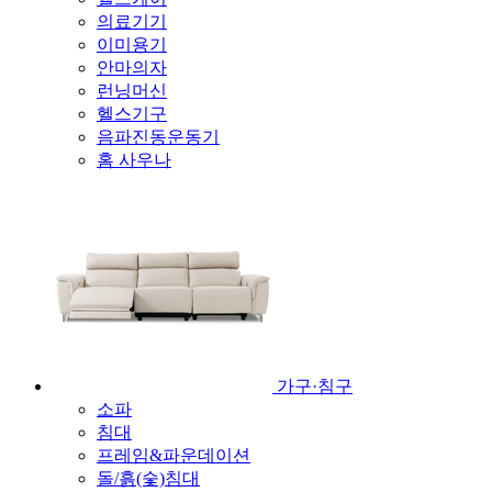
의료기기
이미용기
안마의자
런닝머신
헬스기구
음파진동운동기
홈 사우나
가구·침구
소파
침대
프레임&파운데이션
돌/흙(숯)침대