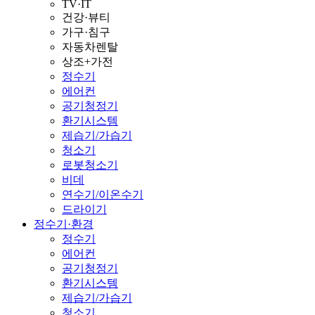
TV·IT
건강·뷰티
가구·침구
자동차렌탈
상조+가전
정수기
에어컨
공기청정기
환기시스템
제습기/가습기
청소기
로봇청소기
비데
연수기/이온수기
드라이기
정수기·환경
정수기
에어컨
공기청정기
환기시스템
제습기/가습기
청소기