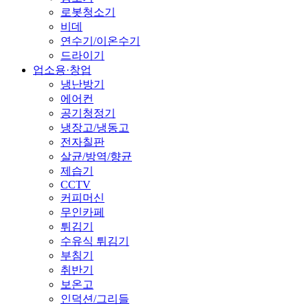
로봇청소기
비데
연수기/이온수기
드라이기
업소용·창업
냉난방기
에어컨
공기청정기
냉장고/냉동고
전자칠판
살균/방역/향균
제습기
CCTV
커피머신
무인카페
튀김기
수유식 튀김기
부침기
취반기
보온고
인덕션/그리들