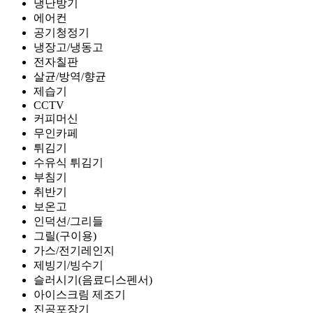
냉난방기
에어컨
공기청정기
냉장고/냉동고
전자칠판
살균/방역/향균
제습기
CCTV
커피머신
무인카페
튀김기
수유식 튀김기
부침기
취반기
보온고
인덕션/그리들
그릴(구이용)
가스/전기레인지
제빙기/빙수기
슬러시기(음료디스펜서)
아이스크림 제조기
진공포장기