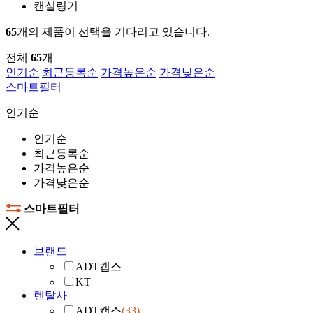
캔실링기
65
개의 제품이 선택을 기다리고 있습니다.
전체
65
개
인기순
최근등록순
가격높은순
가격낮은순
스마트필터
인기순
인기순
최근등록순
가격높은순
가격낮은순
스마트필터
브랜드
ADT캡스
KT
렌탈사
ADT캡스
(33)