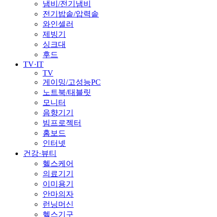
냄비/전기냄비
전기밥솥/압력솥
와인셀러
제빙기
싱크대
후드
TV·IT
TV
게이밍/고성능PC
노트북/태블릿
모니터
음향기기
빔프로젝터
홈보드
인터넷
건강·뷰티
헬스케어
의료기기
이미용기
안마의자
런닝머신
헬스기구