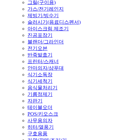
그릴(구이용)
가스/전기레인지
제빙기/빙수기
슬러시기(음료디스펜서)
아이스크림 제조기
진공포장기
블랜더/그라인더
전기오븐
반죽발효기
프린터/스캐너
안마의자/샴푸대
식기소독장
식기세척기
음식물처리기
기름정제기
자판기
테이블오더
POS/키오스크
사무용의자
히터/열풍기
구호용품