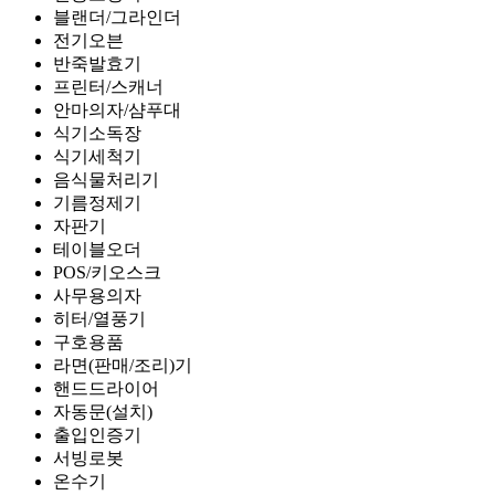
블랜더/그라인더
전기오븐
반죽발효기
프린터/스캐너
안마의자/샴푸대
식기소독장
식기세척기
음식물처리기
기름정제기
자판기
테이블오더
POS/키오스크
사무용의자
히터/열풍기
구호용품
라면(판매/조리)기
핸드드라이어
자동문(설치)
출입인증기
서빙로봇
온수기