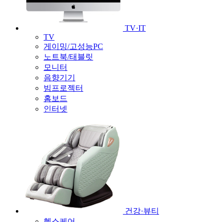
TV·IT
TV
게이밍/고성능PC
노트북/태블릿
모니터
음향기기
빔프로젝터
홈보드
인터넷
건강·뷰티
헬스케어