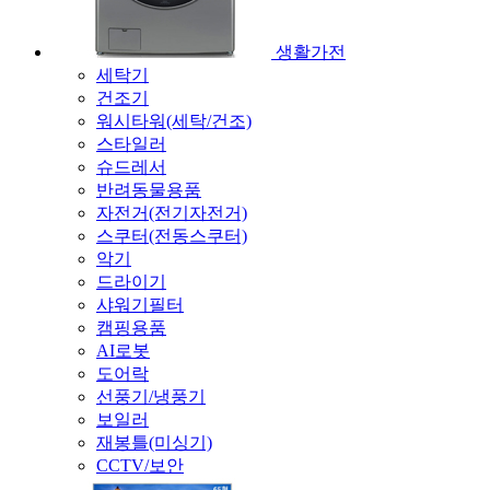
생활가전
세탁기
건조기
워시타워(세탁/건조)
스타일러
슈드레서
반려동물용품
자전거(전기자전거)
스쿠터(전동스쿠터)
악기
드라이기
샤워기필터
캠핑용품
AI로봇
도어락
선풍기/냉풍기
보일러
재봉틀(미싱기)
CCTV/보안