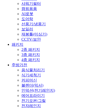
샤워기필터
캠핑용품
AI로봇
도어락
선풍기/냉풍기
보일러
재봉틀(미싱기)
CCTV/보안
패키지
2종 패키지
3종 패키지
4종 패키지
주방가전
음식물처리기
식기세척기
커피머신
블렌더(믹서)
인덕션(전기레인지)
에어프라이기
전기오븐/그릴
전자레인지