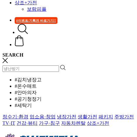
상조+가전
보람피플
#이벤트/기획전 바로가기!!
SEARCH
#김치냉장고
#온수매트
#안마의자
#공기청정기
#세탁기
정수기·환경
업소용·창업
냉장가전
생활가전
패키지
주방가전
TV·IT
건강·뷰티
가구·침구
자동차렌탈
상조+가전