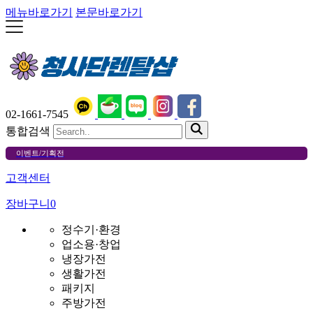
메뉴바로가기
본문바로가기
02-1661-7545
통합검색
이벤트/기획전
고객센터
장바구니
0
정수기·환경
업소용·창업
냉장가전
생활가전
패키지
주방가전