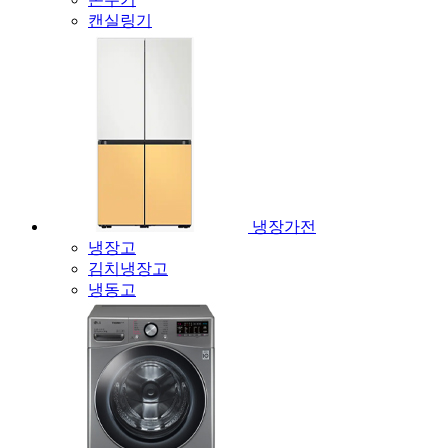
캔실링기
냉장가전
냉장고
김치냉장고
냉동고