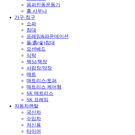
음파진동운동기
홈 사우나
가구·침구
소파
침대
프레임&파운데이션
돌/흙(숯)침대
모션베드
식탁
책상/책장
서랍장/약장
매트
매트리스/토퍼
매트리스 케어형
SK 매트리스
SK 프레임
자동차렌탈
국산차
수입차
저신용
타이어