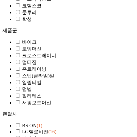
코헬스코
툰투리
학성
제품군
바이크
로잉머신
크로스트레이너
멀티짐
홈트레이닝
스텝(클라임)밀
일립티컬
덤벨
필라테스
서핑보드머신
렌탈사
BS ON
(1)
LG헬로비전
(16)