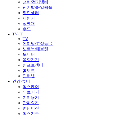
냄비/전기냄비
전기밥솥/압력솥
와인셀러
제빙기
싱크대
후드
TV·IT
TV
게이밍/고성능PC
노트북/태블릿
모니터
음향기기
빔프로젝터
홈보드
인터넷
건강·뷰티
헬스케어
의료기기
이미용기
안마의자
런닝머신
헬스기구