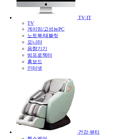
TV·IT
TV
게이밍/고성능PC
노트북/태블릿
모니터
음향기기
빔프로젝터
홈보드
인터넷
건강·뷰티
헬스케어