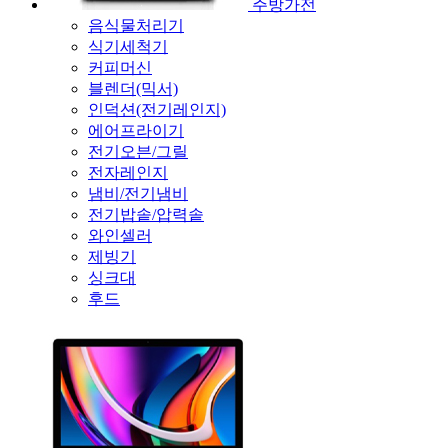
주방가전
음식물처리기
식기세척기
커피머신
블렌더(믹서)
인덕션(전기레인지)
에어프라이기
전기오븐/그릴
전자레인지
냄비/전기냄비
전기밥솥/압력솥
와인셀러
제빙기
싱크대
후드