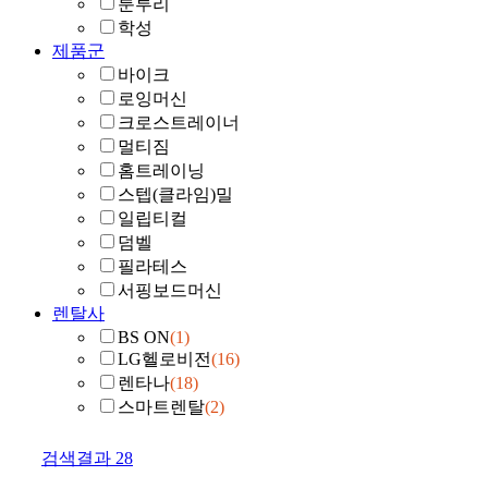
툰투리
학성
제품군
바이크
로잉머신
크로스트레이너
멀티짐
홈트레이닝
스텝(클라임)밀
일립티컬
덤벨
필라테스
서핑보드머신
렌탈사
BS ON
(1)
LG헬로비전
(16)
렌타나
(18)
스마트렌탈
(2)
검색결과
28