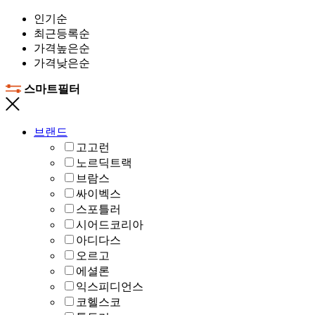
인기순
최근등록순
가격높은순
가격낮은순
스마트필터
브랜드
고고런
노르딕트랙
브람스
싸이벡스
스포틀러
시어드코리아
아디다스
오르고
에셜론
익스피디언스
코헬스코