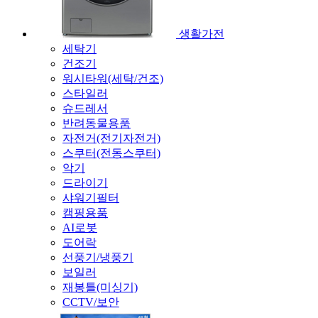
생활가전
세탁기
건조기
워시타워(세탁/건조)
스타일러
슈드레서
반려동물용품
자전거(전기자전거)
스쿠터(전동스쿠터)
악기
드라이기
샤워기필터
캠핑용품
AI로봇
도어락
선풍기/냉풍기
보일러
재봉틀(미싱기)
CCTV/보안