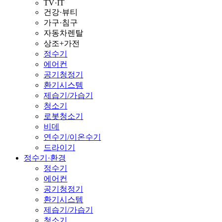
TV·IT
건강·뷰티
가구·침구
자동차렌탈
상조+가전
정수기
에어컨
공기청정기
환기시스템
제습기/가습기
청소기
로봇청소기
비데
연수기/이온수기
드라이기
정수기·환경
정수기
에어컨
공기청정기
환기시스템
제습기/가습기
청소기