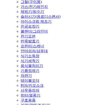
그릴(구이용)
가스/전기레인지
제빙기/빙수기
슬러시기(음료디스펜서)
아이스크림 제조기
진공포장기
블랜더/그라인더
전기오븐
반죽발효기
프린터/스캐너
안마의자/샴푸대
식기소독장
식기세척기
음식물처리기
기름정제기
자판기
테이블오더
POS/키오스크
사무용의자
히터/열풍기
구호용품