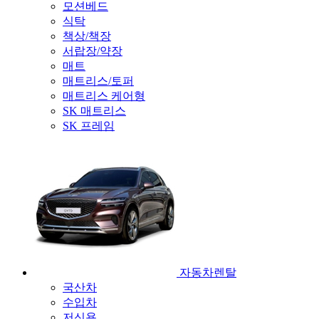
모션베드
식탁
책상/책장
서랍장/약장
매트
매트리스/토퍼
매트리스 케어형
SK 매트리스
SK 프레임
자동차렌탈
국산차
수입차
저신용