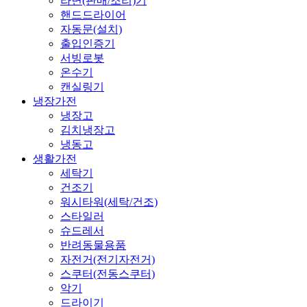
라면(판매/조리)기
핸드드라이어
자동문(설치)
출입인증기
서빙로봇
온수기
캔실링기
냉장가전
냉장고
김치냉장고
냉동고
생활가전
세탁기
건조기
워시타워(세탁/건조)
스타일러
슈드레서
반려동물용품
자전거(전기자전거)
스쿠터(전동스쿠터)
악기
드라이기