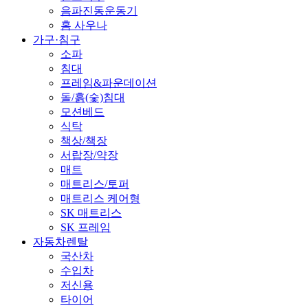
음파진동운동기
홈 사우나
가구·침구
소파
침대
프레임&파운데이션
돌/흙(숯)침대
모션베드
식탁
책상/책장
서랍장/약장
매트
매트리스/토퍼
매트리스 케어형
SK 매트리스
SK 프레임
자동차렌탈
국산차
수입차
저신용
타이어