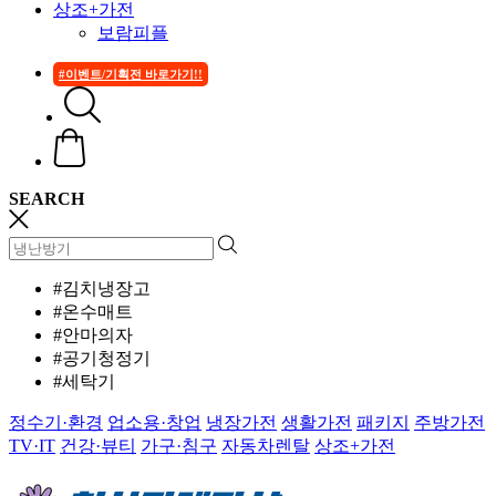
상조+가전
보람피플
#이벤트/기획전 바로가기!!
SEARCH
#김치냉장고
#온수매트
#안마의자
#공기청정기
#세탁기
정수기·환경
업소용·창업
냉장가전
생활가전
패키지
주방가전
TV·IT
건강·뷰티
가구·침구
자동차렌탈
상조+가전