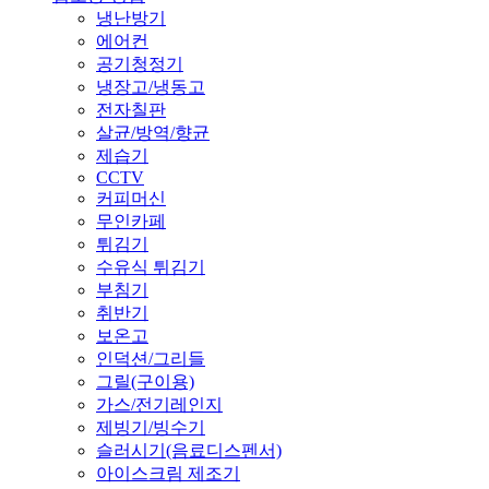
냉난방기
에어컨
공기청정기
냉장고/냉동고
전자칠판
살균/방역/향균
제습기
CCTV
커피머신
무인카페
튀김기
수유식 튀김기
부침기
취반기
보온고
인덕션/그리들
그릴(구이용)
가스/전기레인지
제빙기/빙수기
슬러시기(음료디스펜서)
아이스크림 제조기