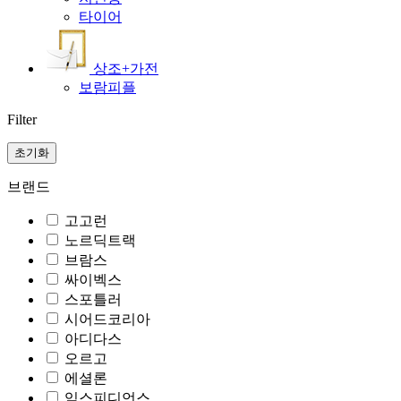
타이어
상조+가전
보람피플
Filter
초기화
브랜드
고고런
노르딕트랙
브람스
싸이벡스
스포틀러
시어드코리아
아디다스
오르고
에셜론
익스피디언스