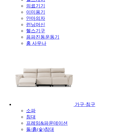
의료기기
이미용기
안마의자
런닝머신
헬스기구
음파진동운동기
홈 사우나
가구·침구
소파
침대
프레임&파운데이션
돌/흙(숯)침대