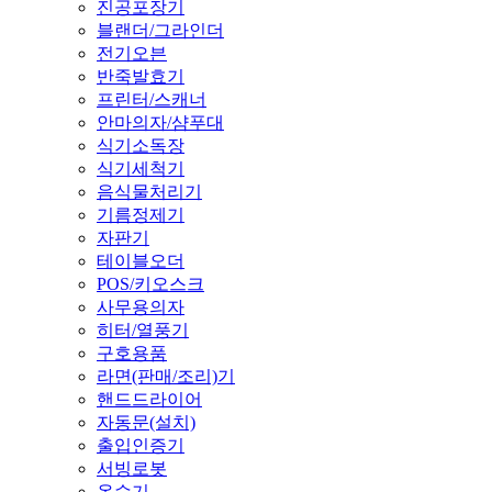
진공포장기
블랜더/그라인더
전기오븐
반죽발효기
프린터/스캐너
안마의자/샴푸대
식기소독장
식기세척기
음식물처리기
기름정제기
자판기
테이블오더
POS/키오스크
사무용의자
히터/열풍기
구호용품
라면(판매/조리)기
핸드드라이어
자동문(설치)
출입인증기
서빙로봇
온수기