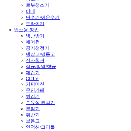
로봇청소기
비데
연수기/이온수기
드라이기
업소용·창업
냉난방기
에어컨
공기청정기
냉장고/냉동고
전자칠판
살균/방역/향균
제습기
CCTV
커피머신
무인카페
튀김기
수유식 튀김기
부침기
취반기
보온고
인덕션/그리들