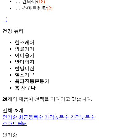
렌타나
(18)
스마트렌탈
(2)
〈
건강·뷰티
헬스케어
의료기기
이미용기
안마의자
런닝머신
헬스기구
음파진동운동기
홈 사우나
28
개의 제품이 선택을 기다리고 있습니다.
전체
28
개
인기순
최근등록순
가격높은순
가격낮은순
스마트필터
인기순