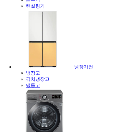
캔실링기
냉장가전
냉장고
김치냉장고
냉동고