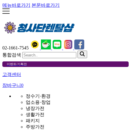
메뉴바로가기
본문바로가기
02-1661-7545
통합검색
이벤트/기획전
고객센터
장바구니
0
정수기·환경
업소용·창업
냉장가전
생활가전
패키지
주방가전