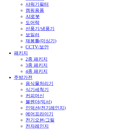
샤워기필터
캠핑용품
AI로봇
도어락
선풍기/냉풍기
보일러
재봉틀(미싱기)
CCTV/보안
패키지
2종 패키지
3종 패키지
4종 패키지
주방가전
음식물처리기
식기세척기
커피머신
블렌더(믹서)
인덕션(전기레인지)
에어프라이기
전기오븐/그릴
전자레인지